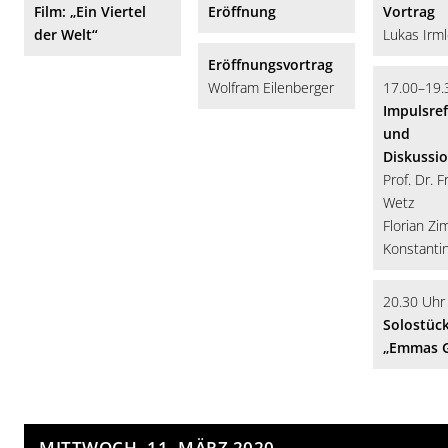
Film: „Ein Viertel
Eröffnung
Vortrag
der Welt“
Lukas Irml
Eröffnungsvortrag
Wolfram Eilenberger
17.00–19.
Impulsref
und
Diskussi
Prof. Dr. F
Wetz
Florian Z
Konstanti
20.30 Uhr
Solostück
„Emmas G
MITTWOCH, 11. MÄRZ 2020