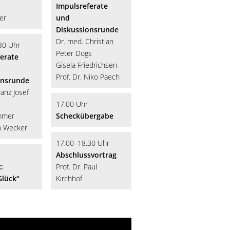
Impulsreferate
er
und
Diskussionsrunde
Dr. med. Christian
30 Uhr
Peter Dogs
erate
Gisela Friedrichsen
Prof. Dr. Niko Paech
onsrunde
ranz Josef
17.00 Uhr
immer
Scheckübergabe
n Wecker
17.00–18.30 Uhr
Abschlussvortrag
:
Prof. Dr. Paul
lück“
Kirchhof