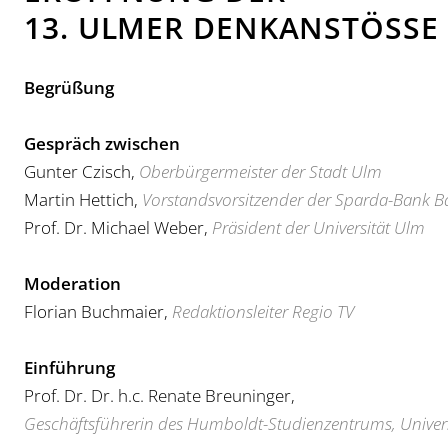
13. ULMER DENKANSTÖSSE
Begrüßung
Gespräch zwischen
Gunter Czisch,
Oberbürgermeister der Stadt Ulm
Martin Hettich,
Vorstandsvorsitzender der Sparda-Bank 
Prof. Dr. Michael Weber,
Präsident der Universität Ulm
Moderation
Florian Buchmaier,
Redaktionsleiter Regio TV
Einführung
Prof. Dr. Dr. h.c. Renate Breuninger,
Geschäftsführerin des Humboldt-Studienzentrums, Univer