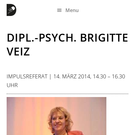
Zum
Zur
Zur
Menu
Inhalt
Seitenspalte
Fußzeile
springen
springen
springen
DIPL.-PSYCH. BRIGITTE
VEIZ
IMPULSREFERAT | 14. MÄRZ 2014, 14.30 – 16.30
UHR