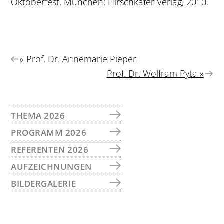
Oktoberfest. München: Hirschkäfer Verlag, 2010.
Vorheriger
« Prof. Dr. Annemarie Pieper
Beitrag:
Nächster
Prof. Dr. Wolfram Pyta »
Beitrag:
SEITENSPALTE
THEMA 2026
PROGRAMM 2026
REFERENTEN 2026
AUFZEICHNUNGEN
BILDERGALERIE