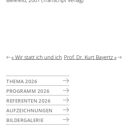
Bielefeld, 2007 (Transcript Verlag)
Vorheriger
Nächster
« Wir statt ich und ich
Prof. Dr. Kurt Bayertz »
Beitrag:
Beitrag:
SEITENSPALTE
THEMA 2026
PROGRAMM 2026
REFERENTEN 2026
AUFZEICHNUNGEN
BILDERGALERIE