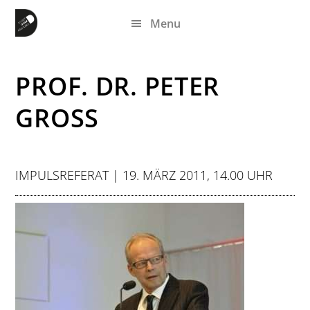
Zum
Zur
Zur
Menu
Inhalt
Seitenspalte
Fußzeile
springen
springen
springen
PROF. DR. PETER
GROSS
IMPULSREFERAT | 19. MÄRZ 2011, 14.00 UHR