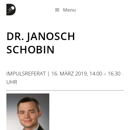
Zum
Zur
Zur
Menu
Inhalt
Seitenspalte
Fußzeile
springen
springen
springen
DR. JANOSCH
SCHOBIN
IMPULSREFERAT | 16. MÄRZ 2019, 14.00 – 16.30
UHR