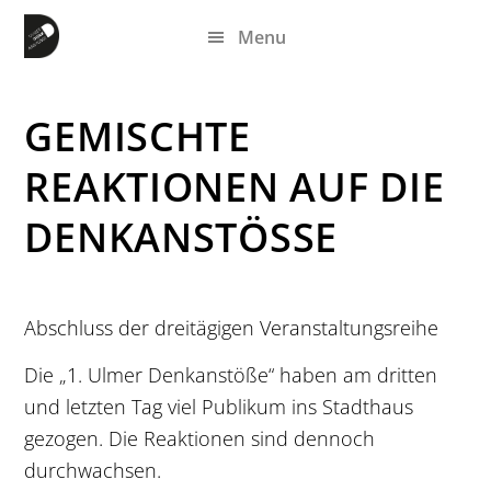
Zum
Zur
Zur
Menu
Inhalt
Seitenspalte
Fußzeile
springen
springen
springen
GEMISCHTE
REAKTIONEN AUF DIE
DENKANSTÖSSE
Abschluss der dreitägigen Veranstaltungsreihe
Die „1. Ulmer Denkanstöße“ haben am dritten
und letzten Tag viel Publikum ins Stadthaus
gezogen. Die Reaktionen sind dennoch
durchwachsen.