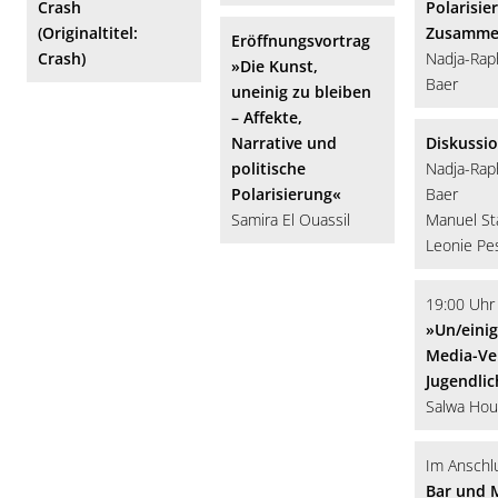
Crash
Polarisie
(Originaltitel:
Zusamme
Eröffnungsvortrag
Crash)
Nadja-Rap
»Die Kunst,
Baer
uneinig zu bleiben
– Affekte,
Narrative und
Diskussi
politische
Nadja-Rap
Polarisierung«
Baer
Samira El Ouassil
Manuel St
Leonie Pe
19:00 Uhr
»Un/einig
Media-Ve
Jugendlic
Salwa Hou
Im Anschl
Bar und 