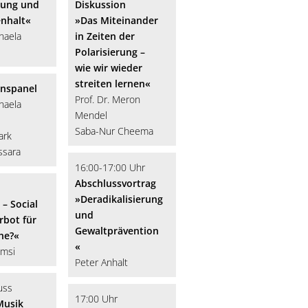
rung und
Diskussion
nhalt«
»Das Miteinander
haela
in Zeiten der
Polarisierung –
wie wir
wieder
streiten lernen«
onspanel
Prof. Dr. Meron
haela
Mendel
Saba-Nur Cheema
ark
ssara
16:00-17:00 Uhr
Abschlussvortrag
»Deradikalisierung
 – Social
und
rbot für
Gewaltprävention
he?«
«
msi
Peter Anhalt
uss
17:00 Uhr
Musik