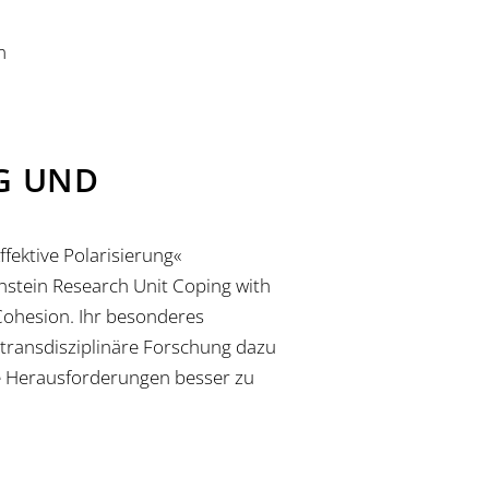
m
G UND
fektive Polarisierung«
instein Research Unit Coping with
l Cohesion. Ihr besonderes
d transdisziplinäre Forschung dazu
he Herausforderungen besser zu