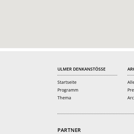
FOOTER
ULMER DENKANSTÖSSE
AR
Startseite
All
Programm
Pre
Thema
Arc
PARTNER