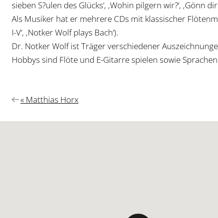
sieben S?ulen des Glücks‘, ‚Wohin pilgern wir?‘, ‚Gönn dir 
Als Musiker hat er mehrere CDs mit klassischer Flötenm
I-V‘, ‚Notker Wolf plays Bach‘).
Dr. Notker Wolf ist Träger verschiedener Auszeichnunge
Hobbys sind Flöte und E-Gitarre spielen sowie Sprachen
Vorheriger
« Matthias Horx
Beitrag: