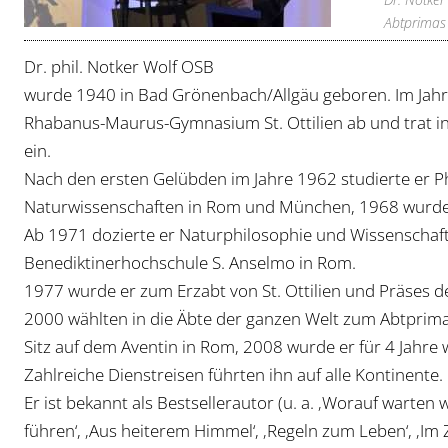
Abtprimas
Dr. phil. Notker Wolf OSB
wurde 1940 in Bad Grönenbach/Allgäu geboren. Im Jahre
Rhabanus-Maurus-Gymnasium St. Ottilien ab und trat in
ein.
Nach den ersten Gelübden im Jahre 1962 studierte er P
Naturwissenschaften in Rom und München, 1968 wurde 
Ab 1971 dozierte er Naturphilosophie und Wissenschaft
Benediktinerhochschule S. Anselmo in Rom.
1977 wurde er zum Erzabt von St. Ottilien und Präses d
2000 wählten in die Äbte der ganzen Welt zum Abtprim
Sitz auf dem Aventin in Rom, 2008 wurde er für 4 Jahre 
Zahlreiche Dienstreisen führten ihn auf alle Kontinente.
Er ist bekannt als Bestsellerautor (u. a. ‚Worauf warten 
führen‘, ‚Aus heiterem Himmel‘, ‚Regeln zum Leben‘, ‚Im