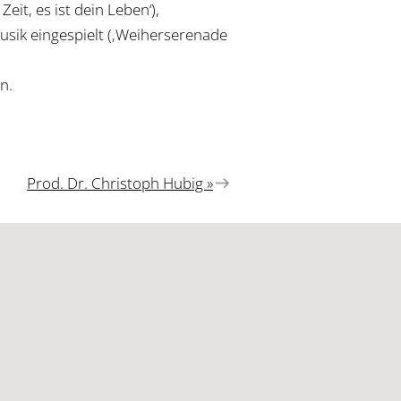
Zeit, es ist dein Leben‘),
usik eingespielt (‚Weiherserenade
n.
Nächster
Prod. Dr. Christoph Hubig »
Beitrag: