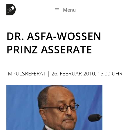
Zum
Zur
Zur
Menu
Inhalt
Seitenspalte
Fußzeile
springen
springen
springen
DR. ASFA-WOSSEN
PRINZ ASSERATE
IMPULSREFERAT | 26. FEBRUAR 2010, 15.00 UHR