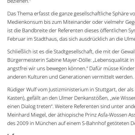
beziehen.“
Das Thema erfasst die ganze gesellschaftliche Sphäre v
Medienkonsum bis zum Miteinander oder vielmehr Geg
ist die Bandbreite der Referenten dieses öffentlichen 
Februar im Stadthaus, das sich ausdrücklich an die Ulme
Schließlich ist es die Stadtgesellschaft, die mit der G
Bürgermeisterin Sabine Mayer-Dölle: „Lebensqualität in
angstfrei wir uns bewegen können.“ Dafür müsse Kinde
anderen Kulturen und Generationen vermittelt werden.
Rüdiger Wulf vom Justizministerium in Stuttgart, der als R
Kasten), gefällt an den Ulmer Denkanstößen, „wie Wissen
einen Dialog treten“. Weitere Referenten sind unter and
Meinhard Miegel, der äthiopische Prinz Asfa-Wossen As
des 2009 in München auf einem S-Bahnhof getöteten D