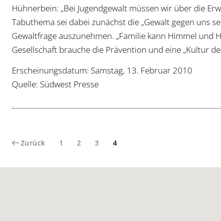
Hühnerbein: „Bei Jugendgewalt müssen wir über die Er
Tabuthema sei dabei zunächst die „Gewalt gegen uns sel
Gewaltfrage auszunehmen. „Familie kann Himmel und Höl
Gesellschaft brauche die Prävention und eine „Kultur d
Erscheinungsdatum: Samstag, 13. Februar 2010
Quelle: Südwest Presse
Seite
Seite
Seite
Seite
Zurück
1
2
3
4