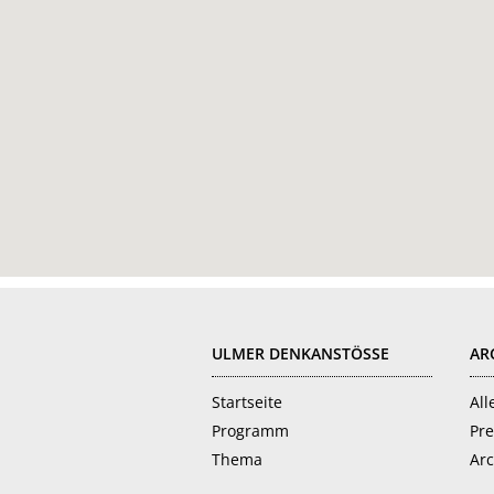
FOOTER
ULMER DENKANSTÖSSE
AR
Startseite
All
Programm
Pre
Thema
Arc