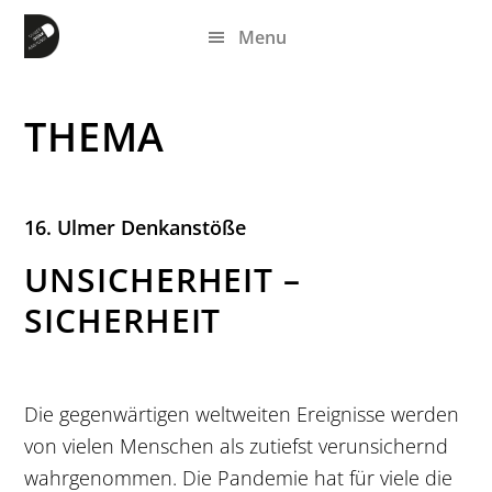
Zum
Zur
Zur
Menu
Inhalt
Seitenspalte
Fußzeile
springen
springen
springen
THEMA
16. Ulmer Denkanstöße
UNSICHERHEIT –
SICHERHEIT
Die gegenwärtigen weltweiten Ereignisse werden
von vielen Menschen als zutiefst verunsichernd
wahrgenommen. Die Pandemie hat für viele die