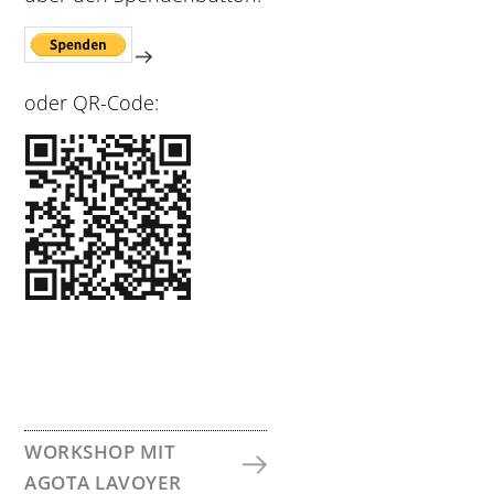
oder QR-Code:
SEITENSPALTE
WORKSHOP MIT
AGOTA LAVOYER