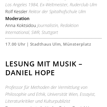
Los Angeles 1984, Ex-Weltmeister, Ruderclub Ulm
Rolf Kessler
Rektor der Spitalhofschule Ulm
Moderation
Anna Koktsidou
Journalistin, Redaktion
International, SWR, Stuttgart
17.00 Uhr | Stadthaus Ulm, Münsterplatz
LESUNG MIT MUSIK –
DANIEL HOPE
Professor für Methoden der Vermittlung von
Philosophie und Ethik, Universität Wien, Essayist,
Literaturkritiker und Kulturpublizist