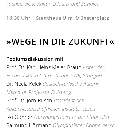
Fachbereiche Kultur, Bildung und Soziales
16.30 Uhr | Stadthaus Ulm, Münsterplatz
»WEGE IN DIE ZUKUNFT«
Podiumsdiskussion mit
Prof. Dr. Karl-Heinz Meier-Braun
Leiter der
Fachredaktion International, SWR, Stuttgart
Dr. Necla Kelek
deutsch-türkische Autorin,
Mercator-Professur Duisburg
Prof. Dr. Jörn Rüsen
Präsident des
Kulturwissenschaftlichen Instituts, Essen
Ivo Gönner
Oberbürgermeister der Stadt Ulm
Raimund Hörmann
Olympiasieger Doppelvierer,