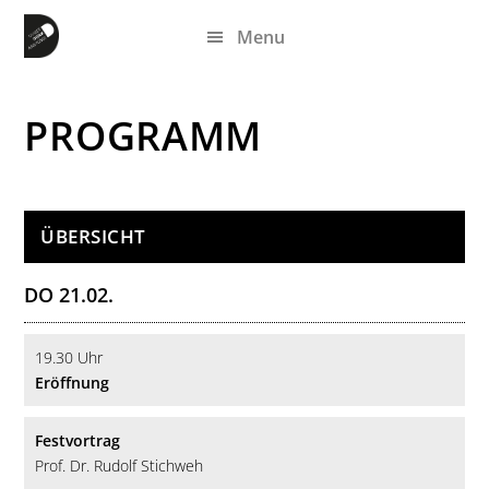
Zum
Zur
Zur
Menu
Inhalt
Seitenspalte
Fußzeile
springen
springen
springen
PROGRAMM
ÜBERSICHT
DO 21.02.
19.30 Uhr
Eröffnung
Festvortrag
Prof. Dr. Rudolf Stichweh