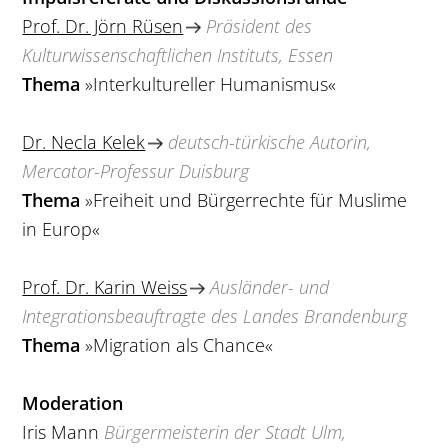
Prof. Dr. Jörn Rüsen
Präsident des
Kulturwissenschaftlichen Instituts, Essen
Thema
»Interkultureller Humanismus«
Dr. Necla Kelek
deutsch-türkische Autorin,
Mercator-Professur Duisburg
Thema
»Freiheit und Bürgerrechte für Muslime
in Europ«
Prof. Dr. Karin Weiss
Ausländer- und
Integrationsbeauftragte des Landes Brandenburg
Thema
»Migration als Chance«
Moderation
Iris Mann
Bürgermeisterin der Stadt Ulm,