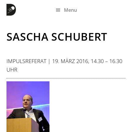
Zum
Zur
Zur
Menu
Inhalt
Seitenspalte
Fußzeile
springen
springen
springen
SASCHA SCHUBERT
IMPULSREFERAT | 19. MÄRZ 2016, 14.30 – 16.30
UHR