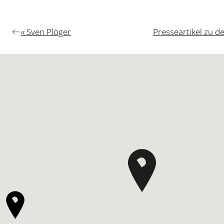
Vorheriger
Nächster
« Sven Plöger
Presseartikel zu 
Beitrag:
Beitrag: