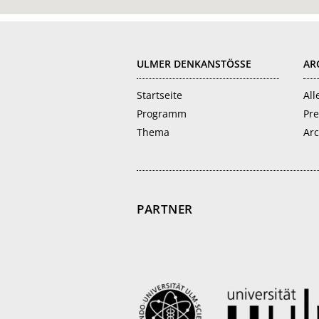
FOOTER
ULMER DENKANSTÖSSE
AR
Startseite
All
Programm
Pre
Thema
Arc
PARTNER