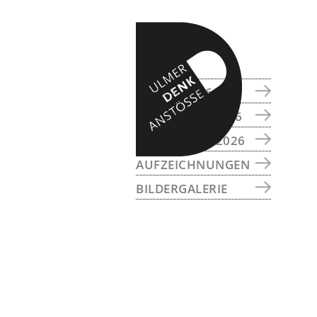
Zum
Zur
Zur
Inhalt
Seitenspalte
Fußzeile
springen
springen
springen
SEITENSPALTE
THEMA 2026
PROGRAMM 2026
REFERENTEN 2026
AUFZEICHNUNGEN
BILDERGALERIE