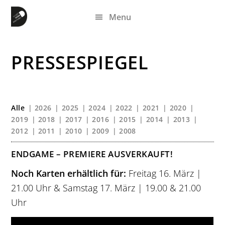
Zum
Zur
Zur
Menu
Inhalt
Seitenspalte
Fußzeile
springen
springen
springen
PRESSESPIEGEL
Alle
2026
2025
2024
2022
2021
2020
2019
2018
2017
2016
2015
2014
2013
2012
2011
2010
2009
2008
ENDGAME – PREMIERE AUSVERKAUFT!
Noch Karten erhältlich für:
Freitag 16. März |
21.00 Uhr & Samstag 17. März | 19.00 & 21.00
Uhr