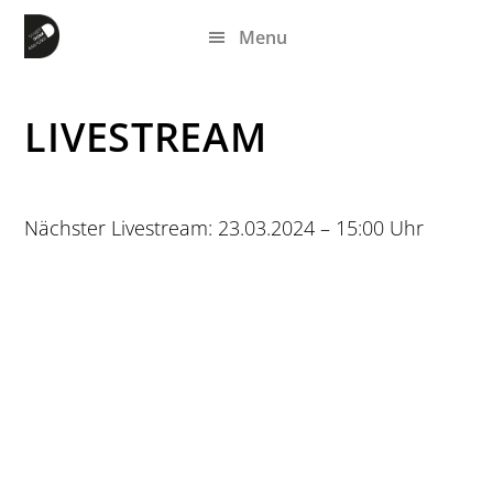
Zum
Zur
Zur
Menu
Inhalt
Seitenspalte
Fußzeile
springen
springen
springen
LIVESTREAM
Nächster Livestream: 23.03.2024 – 15:00 Uhr